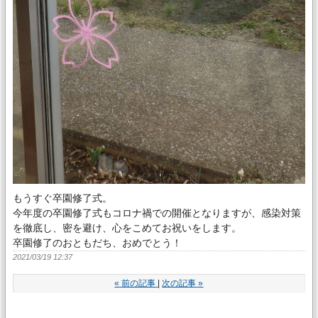
もうすぐ卒園修了式。
今年度の卒園修了式もコロナ禍での開催となりますが、感染対策
を徹底し、密を避け、心をこめてお祝いをします。
卒園修了のおともだち、おめでとう！
2021/03/19 12:37
«
前の記事
次の記事
»